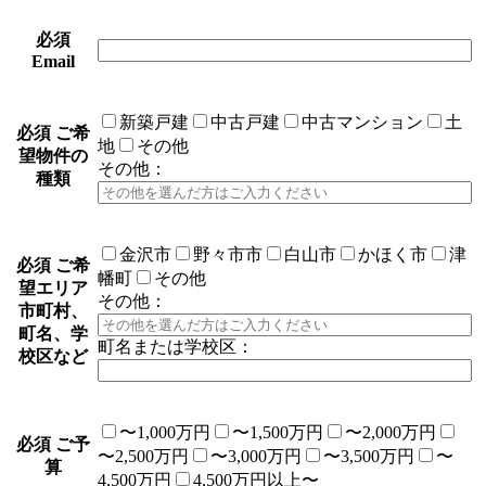
必須
Email
新築戸建
中古戸建
中古マンション
土
必須
ご希
地
その他
望物件の
その他：
種類
金沢市
野々市市
白山市
かほく市
津
必須
ご希
幡町
その他
望エリア
その他：
市町村、
町名、学
町名または学校区：
校区など
〜1,000万円
〜1,500万円
〜2,000万円
必須
ご予
〜2,500万円
〜3,000万円
〜3,500万円
〜
算
4,500万円
4,500万円以上〜