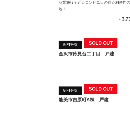
商業施設至近☆コンビニ目の前☆利便性
地！
3,
●
SOLD OUT
GIFT分譲
金沢市鈴見台二丁目 戸建
SOLD OUT
GIFT分譲
能美市吉原町A棟 戸建