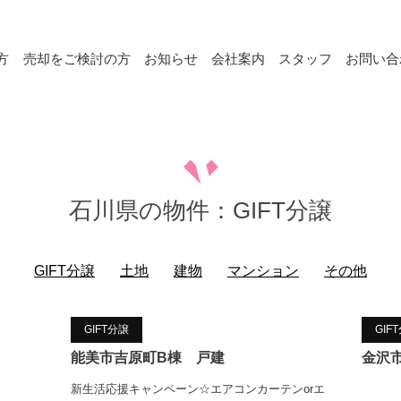
方
売却をご検討の方
お知らせ
会社案内
スタッフ
お問い合
石川県の物件：GIFT分譲
GIFT分譲
土地
建物
マンション
その他
GIFT分譲
GIF
能美市吉原町B棟 戸建
金沢
新生活応援キャンペーン☆エアコンカーテンorエ