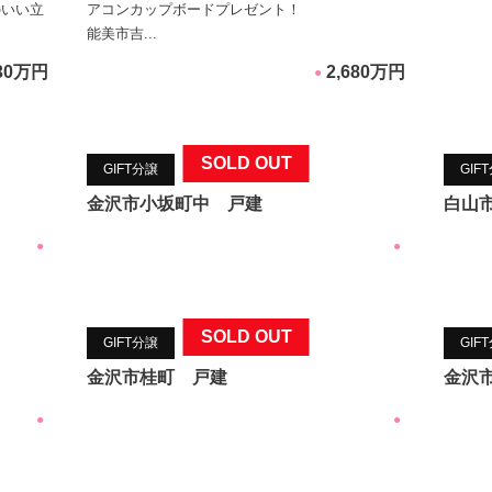
のいい立
アコンカップボードプレゼント！
能美市吉...
730万円
2,680万円
●
SOLD OUT
GIFT分譲
GIF
金沢市小坂町中 戸建
白山
●
●
SOLD OUT
GIFT分譲
GIF
金沢市桂町 戸建
金沢
●
●